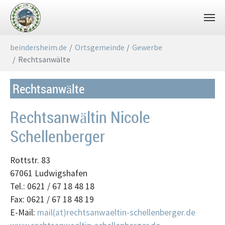
Zum Hauptinhalt springen
Sie sind hier:
beindersheim.de
Ortsgemeinde
Gewerbe
Rechtsanwälte
Rechtsanwälte
Rechtsanwältin Nicole
Schellenberger
Rottstr. 83
67061 Ludwigshafen
Tel.: 0621 / 67 18 48 18
Fax: 0621 / 67 18 48 19
E-Mail:
mail(at)rechtsanwaeltin-schellenberger.de