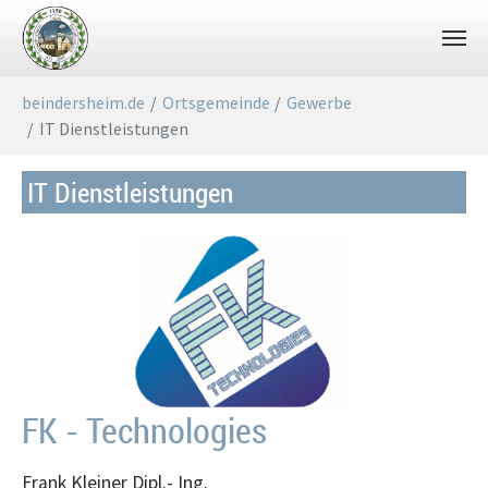
Zum Hauptinhalt springen
Sie sind hier:
beindersheim.de
Ortsgemeinde
Gewerbe
IT Dienstleistungen
IT Dienstleistungen
FK - Technologies
Frank Kleiner Dipl.- Ing.